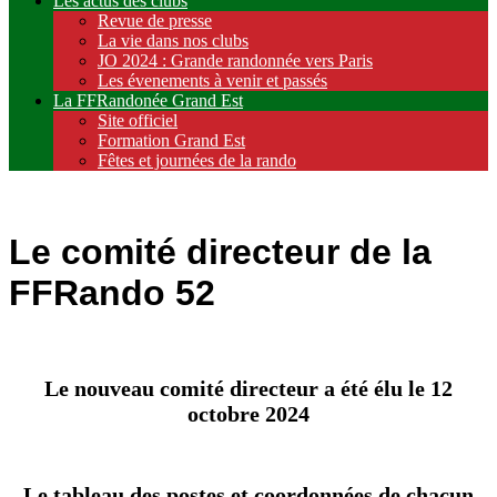
Les actus des clubs
Revue de presse
La vie dans nos clubs
JO 2024 : Grande randonnée vers Paris
Les évenements à venir et passés
La FFRandonée Grand Est
Site officiel
Formation Grand Est
Fêtes et journées de la rando
Le comité directeur de la
FFRando 52
Le nouveau comité directeur a été élu le 12
octobre 2024
Le tableau des postes et coordonnées de chacun