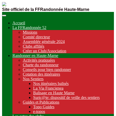
Site officiel de la FFRandonnée Haute-Marne
Accueil
La FFRandonnée 52
Missions
Comité directeur
Assemblée générale 2024
Clubs affiliés
Créer un Club/Association
Randonner en Haute-Marne
Activités pratiquées
Charte du randonneur
Conseils pour bien randonner
Cotation des itinéraires
Nos Sentiers
Nos itinéraires balisés
La Via Francignea
Balisage en Haute Marne
Suric@te: dispositif de veille des sentiers
Guides et Publications
Topo Guides
e-topos